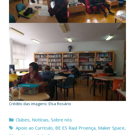
Crédito das imagens: Elsa Rosário
Categorias
Clubes
,
Notícias
,
Sobre nós
Etiquetas
Apoio ao Currículo
,
BE ES Raul Proença
,
Maker Space
,