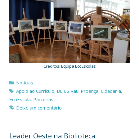
Créditos: Equipa EcoEscolas
Categorias
Notícias
Etiquetas
Apoio ao Currículo
,
BE ES Raul Proença
,
Cidadania
,
EcoEscola
,
Parcerias
Deixe um comentário
Leader Oeste na Biblioteca