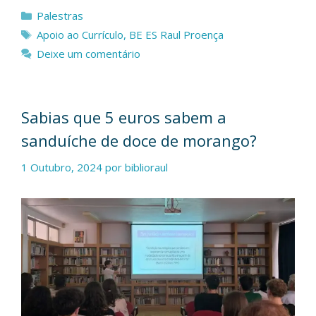
Categorias
Palestras
Etiquetas
Apoio ao Currículo
,
BE ES Raul Proença
Deixe um comentário
Sabias que 5 euros sabem a
sanduíche de doce de morango?
1 Outubro, 2024
por
biblioraul