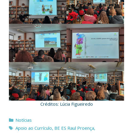
Créditos: Lúcia Figueiredo
Categorias
Notícias
Etiquetas
Apoio ao Currículo
,
BE ES Raul Proença
,