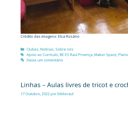
Crédito das imagens: Elsa Rosário
Categorias
Clubes
,
Notícias
,
Sobre nós
Etiquetas
Apoio ao Currículo
,
BE ES Raul Proença
,
Maker Space
,
Plano
Deixe um comentário
Linhas – Aulas livres de tricot e cro
17 Outubro, 2022
por
biblioraul