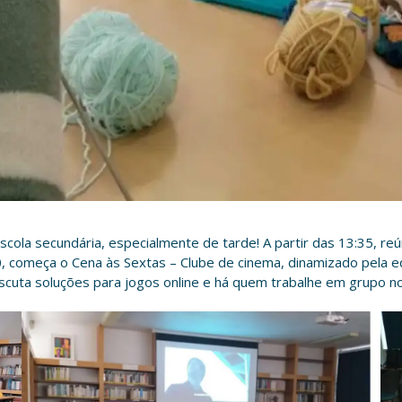
escola secundária, especialmente de tarde! A partir das 13:35, re
20, começa o Cena às Sextas – Clube de cinema, dinamizado pela e
scuta soluções para jogos online e há quem trabalhe em grupo n