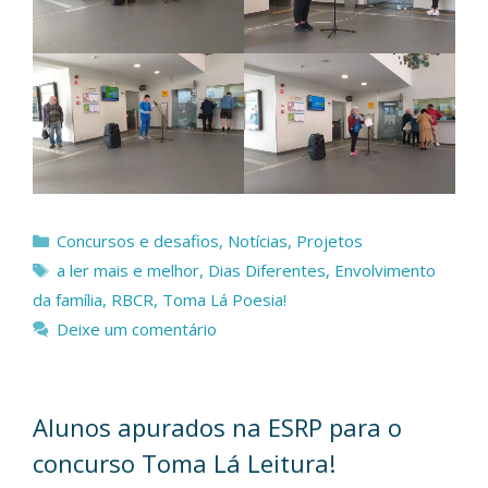
Categorias
Concursos e desafios
,
Notícias
,
Projetos
Etiquetas
a ler mais e melhor
,
Dias Diferentes
,
Envolvimento
da família
,
RBCR
,
Toma Lá Poesia!
Deixe um comentário
Alunos apurados na ESRP para o
concurso Toma Lá Leitura!