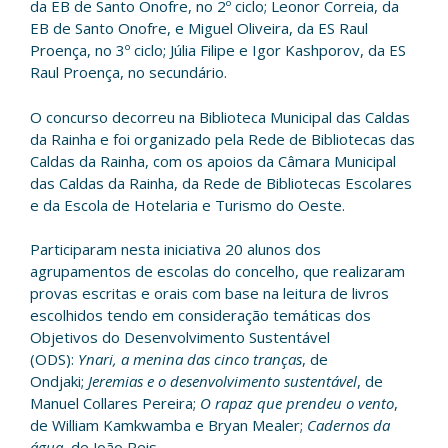
da EB de Santo Onofre, no 2º ciclo; Leonor Correia, da
EB de Santo Onofre, e Miguel Oliveira, da ES Raul
Proença, no 3º ciclo; Júlia Filipe e Igor Kashporov, da ES
Raul Proença, no secundário.
O concurso decorreu na Biblioteca Municipal das Caldas
da Rainha e foi organizado pela Rede de Bibliotecas das
Caldas da Rainha, com os apoios da Câmara Municipal
das Caldas da Rainha, da Rede de Bibliotecas Escolares
e da Escola de Hotelaria e Turismo do Oeste.
Participaram nesta iniciativa 20 alunos dos
agrupamentos de escolas do concelho, que realizaram
provas escritas e orais com base na leitura de livros
escolhidos tendo em consideração temáticas dos
Objetivos do Desenvolvimento Sustentável
(ODS):
Ynari, a menina das cinco tranças
, de
Ondjaki;
Jeremias e o desenvolvimento sustentável
, de
Manuel Collares Pereira;
O rapaz que prendeu o vento
,
de William Kamkwamba e Bryan Mealer;
Cadernos da
água
, de João Reis.