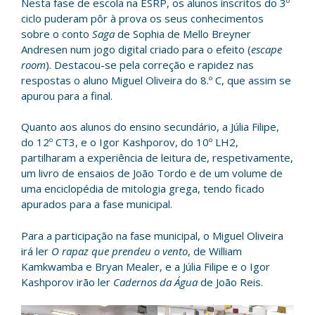
Nesta fase de escola na ESRP, os alunos inscritos do 3º
ciclo puderam pôr à prova os seus conhecimentos
sobre o conto
Saga
de Sophia de Mello Breyner
Andresen num jogo digital criado para o efeito (
escape
room
). Destacou-se pela correção e rapidez nas
respostas o aluno Miguel Oliveira do 8.º C, que assim se
apurou para a final.
Quanto aos alunos do ensino secundário, a Júlia Filipe,
do 12º CT3, e o Igor Kashporov, do 10º LH2,
partilharam a experiência de leitura de, respetivamente,
um livro de ensaios de João Tordo e de um volume de
uma enciclopédia de mitologia grega, tendo ficado
apurados para a fase municipal.
Para a participação na fase municipal, o Miguel Oliveira
irá ler
O rapaz que prendeu o vento
, de William
Kamkwamba e Bryan Mealer, e a Júlia Filipe e o Igor
Kashporov irão ler
Cadernos da Água
de João Reis.