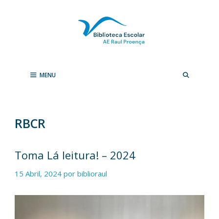
Saltar
para
o
conteúdo
MENU
RBCR
Toma Lá leitura! – 2024
15 Abril, 2024
por
biblioraul