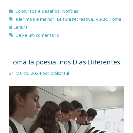
Categorias
Concursos e desafios
,
Notícias
Etiquetas
a ler mais e melhor
,
Leitura recreativa
,
RBCR
,
Toma
lá Leitura
Deixe um comentário
Toma lá poesia! nos Dias Diferentes
21 Março, 2024
por
biblioraul