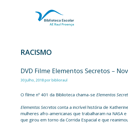
Saltar
para
o
conteúdo
RACISMO
DVD Filme Elementos Secretos – No
30 Julho, 2018
por
biblioraul
O filme nº 401 da Biblioteca chama-se
Elementos Secre
Elementos
Secretos
conta a incrível história de Katheri
mulheres afro-americanas que trabalharam na NASA e q
que girou em torno da Corrida Espacial e que reanimou 