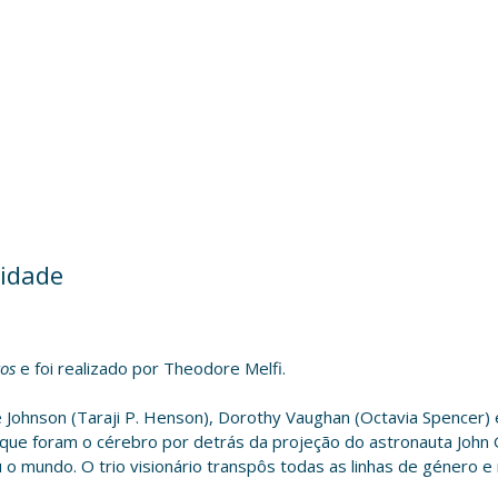
vidade
tos
e foi realizado por Theodore Melfi.
ne Johnson (Taraji P. Henson), Dorothy Vaughan (Octavia Spencer) 
ue foram o cérebro por detrás da projeção do astronauta John G
o mundo. O trio visionário transpôs todas as linhas de género e 