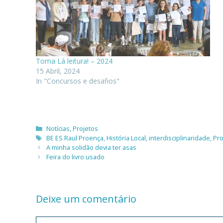
Toma Lá leitura! – 2024
15 Abril, 2024
In "Concursos e desafios"
Categorias
Notícias
,
Projetos
Etiquetas
BE ES Raul Proença
,
História Local
,
interdisciplinaridade
,
Pro
A minha solidão devia ter asas
Feira do livro usado
Deixe um comentário
Comentário