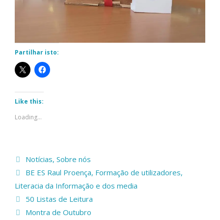
Partilhar isto:
Like this:
Loading...
Categorias
Notícias
,
Sobre nós
Etiquetas
BE ES Raul Proença
,
Formação de utilizadores
,
Literacia da Informação e dos media
50 Listas de Leitura
Montra de Outubro