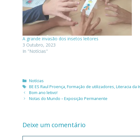
A grande invasão dos insetos leitores
3 Outubro, 2023
In "Notícias"
Categorias
Notícias
Etiquetas
BE ES Raul Proença
,
Formação de utilizadores
,
Literacia da
Bom ano letivo!
Notas do Mundo – Exposição Permanente
Deixe um comentário
Comentário