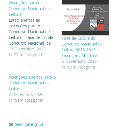
Inscrições para o
Concurso Nacional de
Leitura
Estão abertas as
inscrições para o
Concurso Nacional de
Leitura - Fase de Escola
Fase de Escola do
Concurso Nacional de
Concurso Nacional de
Leitura - 3º ciclo A fase
13 Dezembro, 2021
Leitura 2018-2019 –
de escola do Concurso
In "Sem categoria"
Inscrições Abertas!
Nacional de Leitura tem
5 Novembro, 2018
por base a leitura
In "Sem categoria"
do Conto da Ilha
Inscrições abertas para o
Desconhecida de José
Concurso Nacional de
Saramago e decorre no
Leitura
dia 27 de janeiro, na
2 Dezembro, 2020
biblioteca,…
In "Sem categoria"
Categorias
Sem categoria