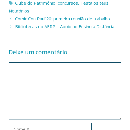
Etiquetas
Clube do Património
,
concursos
,
Testa os teus
Neurónios
Comic Con Raul’20: primeira reunião de trabalho
Bibliotecas do AERP – Apoio ao Ensino a Distância
Deixe um comentário
Comentário
Nome