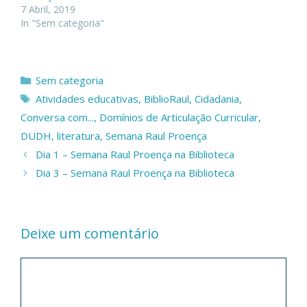
7 Abril, 2019
In "Sem categoria"
Categorias
Sem categoria
Etiquetas
Atividades educativas
,
BiblioRaul
,
Cidadania
,
Conversa com...
,
Domínios de Articulação Curricular
,
DUDH
,
literatura
,
Semana Raul Proença
Dia 1 – Semana Raul Proença na Biblioteca
Dia 3 – Semana Raul Proença na Biblioteca
Deixe um comentário
Comentário