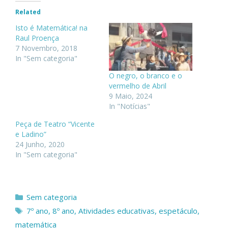
Related
Isto é Matemática! na
Raul Proença
7 Novembro, 2018
In "Sem categoria"
O negro, o branco e o
vermelho de Abril
9 Maio, 2024
In "Notícias"
Peça de Teatro “Vicente
e Ladino”
24 Junho, 2020
In "Sem categoria"
Categorias
Sem categoria
Etiquetas
7º ano
,
8º ano
,
Atividades educativas
,
espetáculo
,
matemática