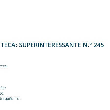
TECA: SUPERINTERESSANTE N.º 245
teca.
rás?
co.
terapêutico.
?