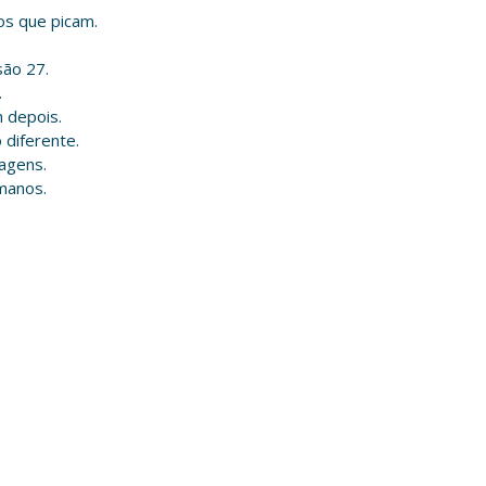
os que picam.
são 27.
.
 depois.
 diferente.
agens.
manos.