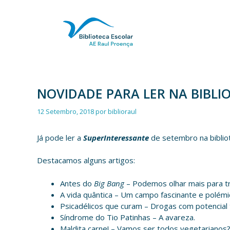
Saltar
para
o
conteúdo
NOVIDADE PARA LER NA BIBLIO
12 Setembro, 2018
por
biblioraul
Já pode ler a
SuperInteressante
de setembro na biblio
Destacamos alguns artigos:
Antes do
Big Bang
– Podemos olhar mais para t
A vida quântica – Um campo fascinante e polémi
Psicadélicos que curam – Drogas com potencial 
Síndrome do Tio Patinhas – A avareza.
Maldita carne! – Vamos ser todos vegetarianos